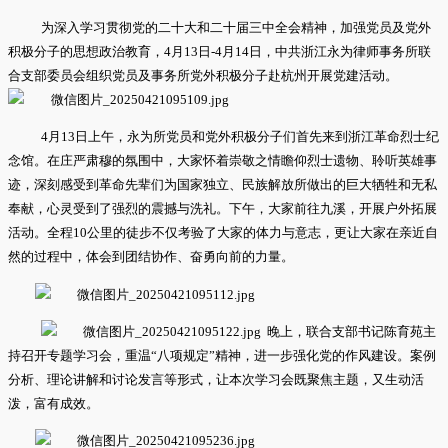
为深入学习贯彻党的二十大和二十届三中全会精神，加强党员及党外
积极分子的思想政治教育，4月13日-4月14日，中共浙江永为律师事务所联
合支部委员会组织党员及事务所党外积极分子赴杭州开展党建活动。
4月13日上午，永为所党员和党外积极分子们首先来到浙江革命烈士纪
念馆。在庄严肃穆的氛围中，大家怀着崇敬之情瞻仰烈士遗物、聆听英雄事
迹，深刻感受到革命先辈们为国家独立、民族解放所做出的巨大牺牲和无私
奉献，心灵受到了强烈的震撼与洗礼。下午，大家前往九溪，开展户外拓展
活动。全程10公里的徒步不仅考验了大家的体力与意志，更让大家在亲近自
然的过程中，体会到团结协作、奋勇向前的力量。
晚上，联合支部书记陈育苑主
持召开专题学习会，重温“八项规定”精神，进一步强化党的作风建设。案例
分析、理论讲解和讨论发言等形式，让本次学习会既聚焦主题，又生动活
泼，富有成效。