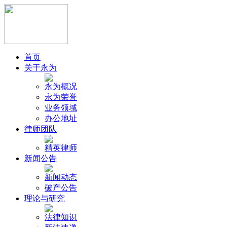
首页
关于永为
永为概况
永为荣誉
业务领域
办公地址
律师团队
精英律师
新闻公告
新闻动态
破产公告
理论与研究
法律知识