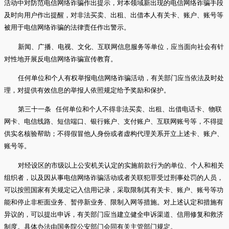
活动中对防范电信网络诈骗作出提示，对本领域新出现的电信网络诈骗手段
及时向用户作出提醒，对非法买卖、出租、出借本人有关卡、账户、账号等
被用于电信网络诈骗的法律责任作出警示。
新闻、广播、电视、文化、互联网信息服务等单位，应当面向社会有针
对性地开展反电信网络诈骗宣传教育。
任何单位和个人有权举报电信网络诈骗活动，有关部门应当依法及时处
理，对提供有效信息的举报人依照规定给予奖励和保护。
第三十一条 任何单位和个人不得非法买卖、出租、出借电话卡、物联
网卡、电信线路、短信端口、银行账户、支付账户、互联网账号等，不得提
供实名核验帮助；不得假冒他人身份或者虚构代理关系开立上述卡、账户、
账号等。
对经设区的市级以上公安机关认定的实施前款行为的单位、个人和相关
组织者，以及因从事电信网络诈骗活动或者关联犯罪受过刑事处罚的人员，
可以按照国家有关规定记入信用记录，采取限制其有关卡、账户、账号等功
能和停止非柜面业务、暂停新业务、限制入网等措施。对上述认定和措施有
异议的，可以提出申诉，有关部门应当建立健全申诉渠道、信用修复和救济
制度。具体办法由国务院公安部门会同有关主管部门规定。