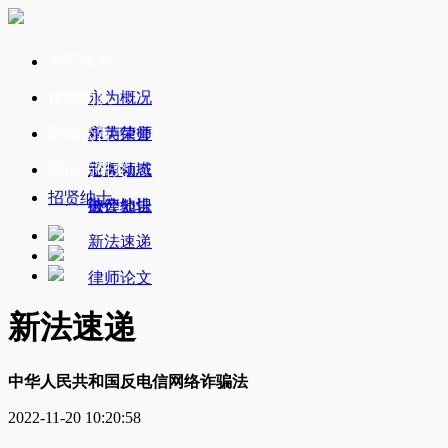
关于永为
律师团队
永为概况
新闻公告
永为荣誉
精英律师
理论与研究
业务领域
新闻动态
招贤纳士
办公地址
破产公告
法律知识
新法速递
律师论文
新法速递
中华人民共和国反电信网络诈骗法
2022-11-20 10:20:58