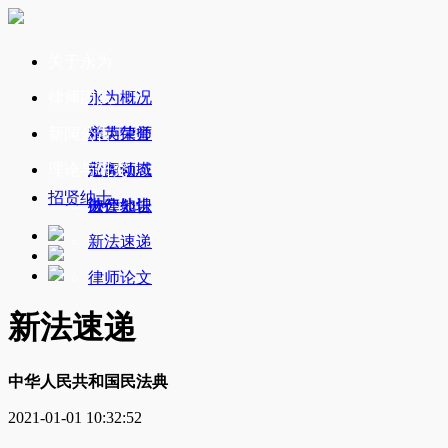
关于永为
律师团队
永为概况
新闻公告
永为荣誉
精英律师
理论与研究
业务领域
新闻动态
招贤纳士
办公地址
破产公告
法律知识
新法速递
律师论文
新法速递
中华人民共和国民法典
2021-01-01 10:32:52