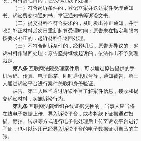
收到材料后七日内，在线作出以下处理：
（一）符合起诉条件的，登记立案并送达案件受理通知
书、诉讼费交纳通知书、举证通知书等诉讼文书。
（二）提交材料不符合要求的，及时发出补正通知，并于
收到补正材料后次日重新起算受理时间；原告未在指定期限内
按要求补正的，起诉材料作退回处理。
（三）不符合起诉条件的，经释明后，原告无异议的，起
诉材料作退回处理；原告坚持继续起诉的，依法作出不予受理
裁定。
第八条
互联网法院受理案件后，可以通过原告提供的手
机号码、传真、电子邮箱、即时通讯账号等，通知被告、第三
人通过诉讼平台进行案件关联和身份验证。
被告、第三人应当通过诉讼平台了解案件信息，接收和提
交诉讼材料，实施诉讼行为。
第九条
互联网法院组织在线证据交换的，当事人应当将
在线电子数据上传、导入诉讼平台，或者将线下证据通过扫
描、翻拍、转录等方式进行电子化处理后上传至诉讼平台进行
举证，也可以运用已经导入诉讼平台的电子数据证明自己的主
张。