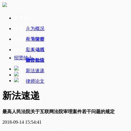
关于永为
律师团队
永为概况
新闻公告
永为荣誉
精英律师
理论与研究
业务领域
新闻动态
招贤纳士
办公地址
破产公告
法律知识
新法速递
律师论文
新法速递
最高人民法院关于互联网法院审理案件若干问题的规定
2018-09-14 15:54:41