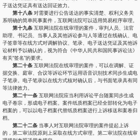
子送达凭证具有送达回证效力。
第十八条
对需要进行公告送达的事实清楚、权利义务关
系明确的简单民事案件，互联网法院可以适用简易程序审理。
第十九条
互联网法院在线审理的案件，审判人员、法官
助理、书记员、当事人及其他诉讼参与人等通过在线确认、电
子签章等在线方式对调解协议、笔录、电子送达凭证及其他诉
讼材料予以确认的，视为符合《中华人民共和国民事诉讼法》
有关“签名”的要求。
第二十条
互联网法院在线审理的案件，可以在调解、证
据交换、庭审、合议等诉讼环节运用语音识别技术同步生成电
子笔录。电子笔录以在线方式核对确认后，与书面笔录具有同
等法律效力。
第二十一条
互联网法院应当利用诉讼平台随案同步生成
电子卷宗，形成电子档案。案件纸质档案已经全部转化为电子
档案的，可以以电子档案代替纸质档案进行上诉移送和案卷归
档。
第二十二条
当事人对互联网法院审理的案件提起上诉
的，第二审法院原则上采取在线方式审理。第二审法院在线审