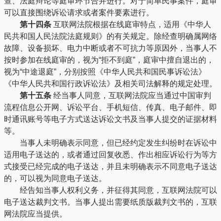
查、法庭辩论等庭审环节合并进行。对于简单民事案件，庭审
可以直接围绕诉讼请求或者案件要素进行。
第十四条
互联网法院根据在线庭审特点，适用《中华人
民共和国人民法院法庭规则》的有关规定。除经查明确属网络
故障、设备损坏、电力中断或者不可抗力等原因外，当事人不
按时参加在线庭审的，视为“拒不到庭”，庭审中擅自退出的，
视为“中途退庭”，分别按照《中华人民共和国民事诉讼法》
《中华人民共和国行政诉讼法》及相关司法解释的规定处理。
第十五条
经当事人同意，互联网法院应当通过中国审判
流程信息公开网、诉讼平台、手机短信、传真、电子邮件、即
时通讯账号等电子方式送达诉讼文书及当事人提交的证据材料
等。
当事人未明确表示同意，但已经约定发生纠纷时在诉讼中
适用电子送达的，或者通过回复收悉、作出相应诉讼行为等方
式接受已经完成的电子送达，并且未明确表示不同意电子送达
的，可以视为同意电子送达。
经告知当事人权利义务，并征得其同意，互联网法院可以
电子送达裁判文书。当事人提出需要纸质版裁判文书的，互联
网法院应当提供。