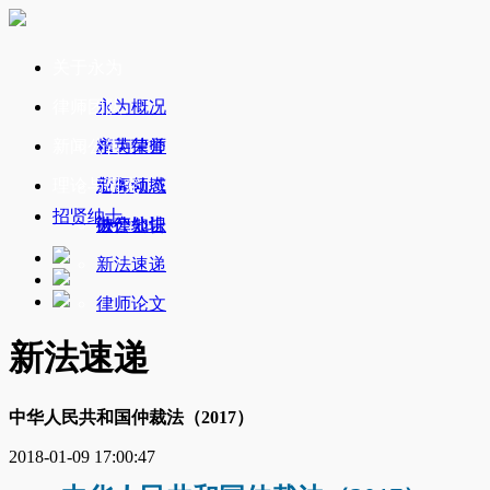
关于永为
律师团队
永为概况
新闻公告
永为荣誉
精英律师
理论与研究
业务领域
新闻动态
招贤纳士
办公地址
破产公告
法律知识
新法速递
律师论文
新法速递
中华人民共和国仲裁法（2017）
2018-01-09 17:00:47