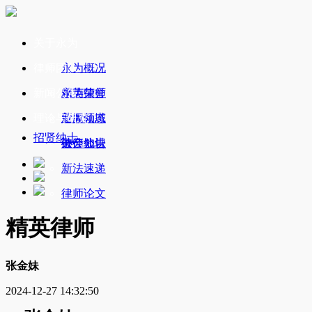
关于永为
律师团队
永为概况
新闻公告
永为荣誉
精英律师
理论与研究
业务领域
新闻动态
招贤纳士
办公地址
破产公告
法律知识
新法速递
律师论文
精英律师
张金妹
2024-12-27 14:32:50