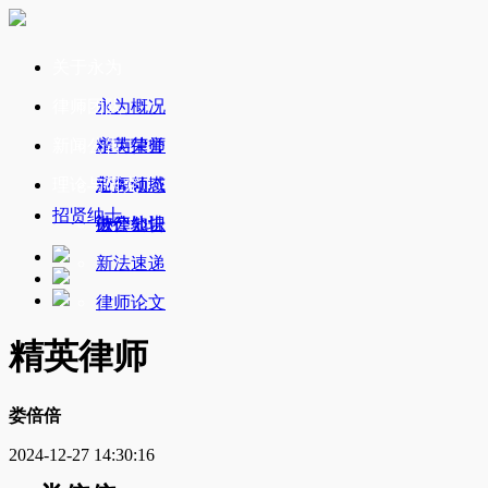
关于永为
律师团队
永为概况
新闻公告
永为荣誉
精英律师
理论与研究
业务领域
新闻动态
招贤纳士
办公地址
破产公告
法律知识
新法速递
律师论文
精英律师
娄倍倍
2024-12-27 14:30:16