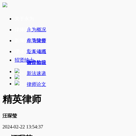
关于永为
律师团队
永为概况
新闻公告
永为荣誉
精英律师
理论与研究
业务领域
新闻动态
招贤纳士
办公地址
破产公告
法律知识
新法速递
律师论文
精英律师
汪琛莹
2024-02-22 13:54:37