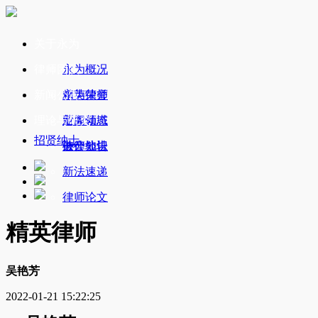
关于永为
律师团队
永为概况
新闻公告
永为荣誉
精英律师
理论与研究
业务领域
新闻动态
招贤纳士
办公地址
破产公告
法律知识
新法速递
律师论文
精英律师
吴艳芳
2022-01-21 15:22:25