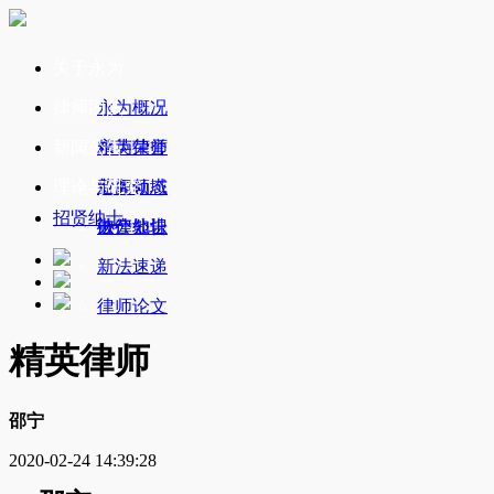
关于永为
律师团队
永为概况
新闻公告
永为荣誉
精英律师
理论与研究
业务领域
新闻动态
招贤纳士
办公地址
破产公告
法律知识
新法速递
律师论文
精英律师
邵宁
2020-02-24 14:39:28