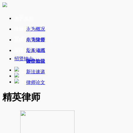
关于永为
律师团队
永为概况
新闻公告
永为荣誉
精英律师
理论与研究
业务领域
新闻动态
招贤纳士
办公地址
破产公告
法律知识
新法速递
律师论文
精英律师