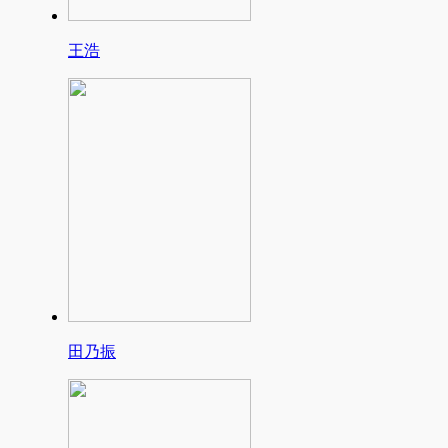
王浩
田乃振