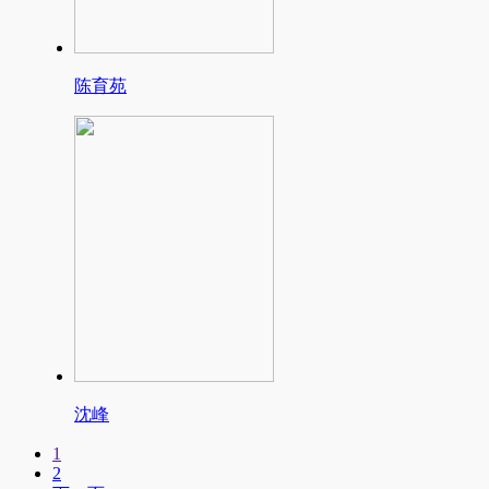
陈育苑
沈峰
1
2