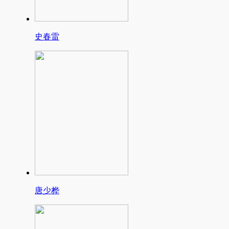
史春雷
唐少桦