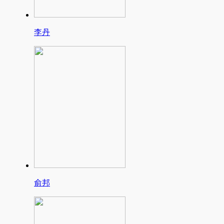
李丹
俞邦